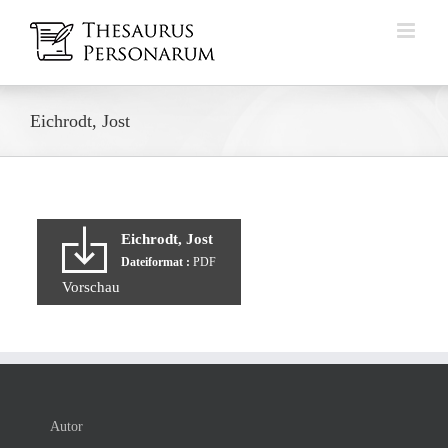
Zum
Inhalt
springen
Eichrodt, Jost
Eichrodt, Jost
Dateiformat :
PDF
Vorschau
Autor