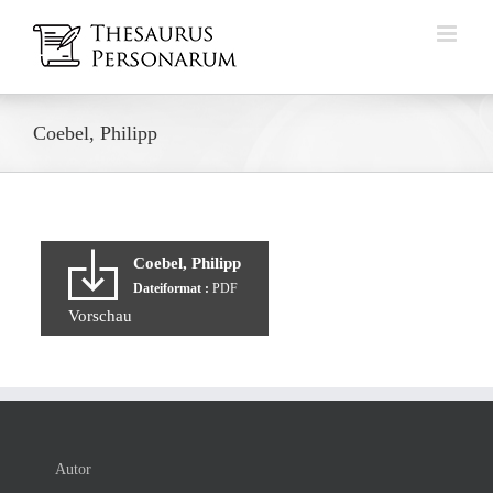
Zum
Inhalt
springen
Coebel, Philipp
Coebel, Philipp
Dateiformat :
PDF
Vorschau
Autor