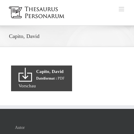
Zum
Inhalt
springen
Capito, David
Capito, David
Dateiformat :
PDF
Vorschau
Autor