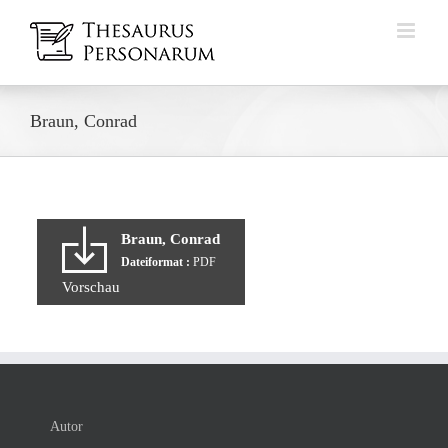
Zum
Inhalt
springen
Braun, Conrad
Braun, Conrad
Dateiformat :
PDF
Vorschau
Autor