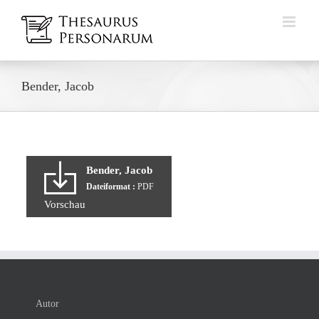
Zum
Inhalt
springen
Bender, Jacob
Bender, Jacob
Dateiformat :
PDF
Vorschau
Autor