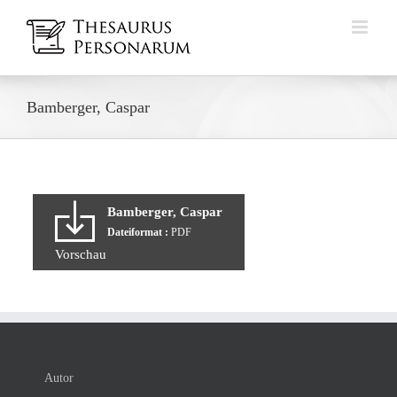
Zum
Inhalt
springen
Bamberger, Caspar
Bamberger, Caspar
Dateiformat :
PDF
Vorschau
Autor