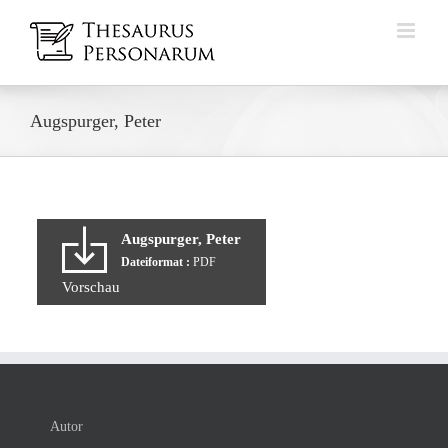
Zum
Inhalt
springen
Augspurger, Peter
Augspurger, Peter
Dateiformat :
PDF
Vorschau
Autor