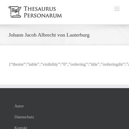
Zum
Inhalt
springen
Johann Jacob Albrecht von Lauterburg
{“theme”:”table”,”visibility”:”0″,”ordering”:”title”,”orderingdi
Autor
Datenschutz
Kontakt