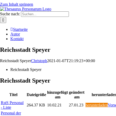
Zum Inhalt springen
Suche nach:
Startseite
Autor
Kontakt
Reichsstadt Speyer
Reichsstadt Speyer
Christoph
2021-01-07T21:19:23+00:00
Reichsstadt Speyer
Reichsstadt Speyer
hinzugefügt
geändert
Titel
Dateigröße
herunterlade
am
am
RstS Personal
264.37 KB
10.02.21
27.01.23
herunterladen
Vors
- Liste
Personal der