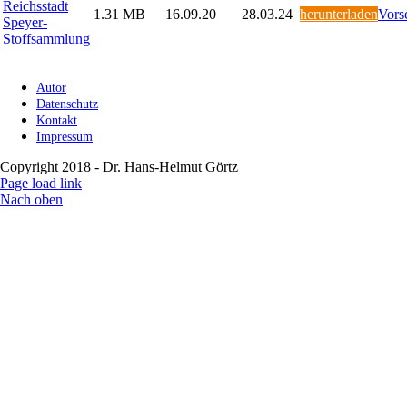
Reichsstadt
1.31 MB
16.09.20
28.03.24
herunterladen
Vors
Speyer-
Stoffsammlung
Autor
Datenschutz
Kontakt
Impressum
Copyright 2018 - Dr. Hans-Helmut Görtz
Page load link
Nach oben